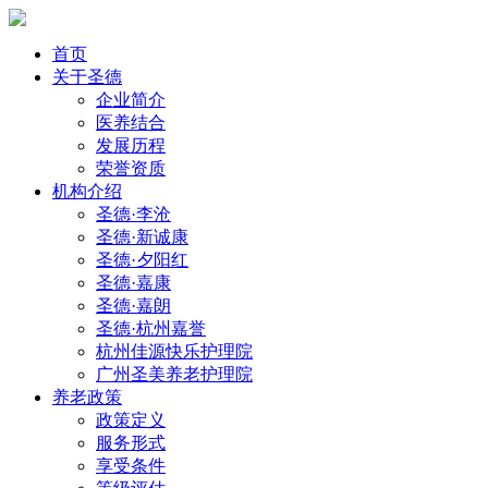
首页
关于圣德
企业简介
医养结合
发展历程
荣誉资质
机构介绍
圣德·李沧
圣德·新诚康
圣德·夕阳红
圣德·嘉康
圣德·嘉朗
圣德·杭州嘉誉
杭州佳源快乐护理院
广州圣美养老护理院
养老政策
政策定义
服务形式
享受条件