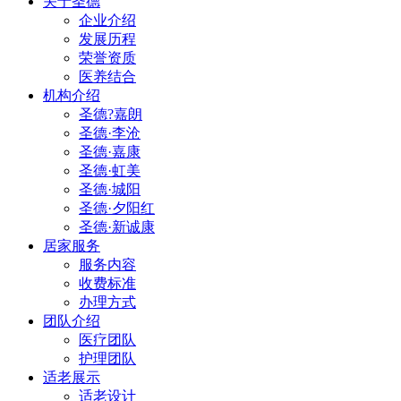
关于圣德
企业介绍
发展历程
荣誉资质
医养结合
机构介绍
圣德?嘉朗
圣德·李沧
圣德·嘉康
圣德·虹美
圣德·城阳
圣德·夕阳红
圣德·新诚康
居家服务
服务内容
收费标准
办理方式
团队介绍
医疗团队
护理团队
适老展示
适老设计