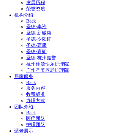
发展历程
荣誉资质
机构介绍
Back
圣德·李沧
圣德·新诚康
圣德·夕阳红
圣德·嘉康
圣德·嘉朗
圣德·杭州嘉誉
杭州佳源快乐护理院
广州圣美养老护理院
居家服务
Back
服务内容
收费标准
办理方式
团队介绍
Back
医疗团队
护理团队
适老展示