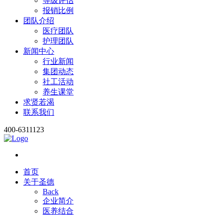
等级评估
报销比例
团队介绍
医疗团队
护理团队
新闻中心
行业新闻
集团动态
社工活动
养生课堂
求贤若渴
联系我们
400-6311123
首页
关于圣德
Back
企业简介
医养结合