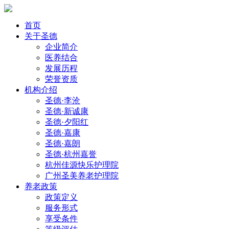
首页
关于圣德
企业简介
医养结合
发展历程
荣誉资质
机构介绍
圣德·李沧
圣德·新诚康
圣德·夕阳红
圣德·嘉康
圣德·嘉朗
圣德·杭州嘉誉
杭州佳源快乐护理院
广州圣美养老护理院
养老政策
政策定义
服务形式
享受条件