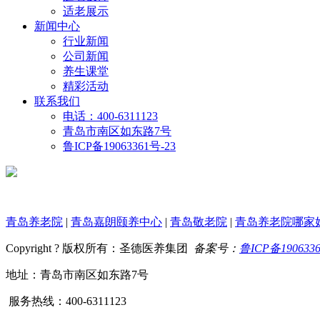
适老展示
新闻中心
行业新闻
公司新闻
养生课堂
精彩活动
联系我们
电话：400-6311123
青岛市南区如东路7号
鲁ICP备19063361号-23
青岛养老院
|
青岛嘉朗颐养中心
|
青岛敬老院
|
青岛养老院哪家
Copyright ? 版权所有：圣德医养集团
备案号：
鲁ICP备190633
地址：青岛市南区如东路7号
服务热线：400-6311123