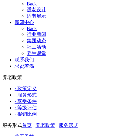
Back
适老设计
适老展示
新闻中心
Back
行业新闻
集团动态
社工活动
养生课堂
联系我们
求贤若渴
养老政策
· 政策定义
· 服务形式
· 享受条件
· 等级评估
· 报销比例
服务形式
首页
-
养老政策
-
服务形式