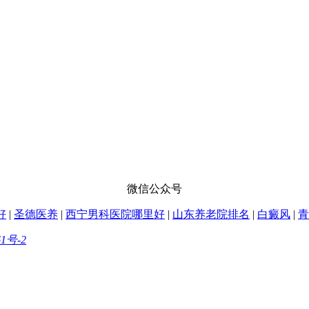
微信公众号
好
|
圣德医养
|
西宁男科医院哪里好
|
山东养老院排名
|
白癜风
|
青
61号-2