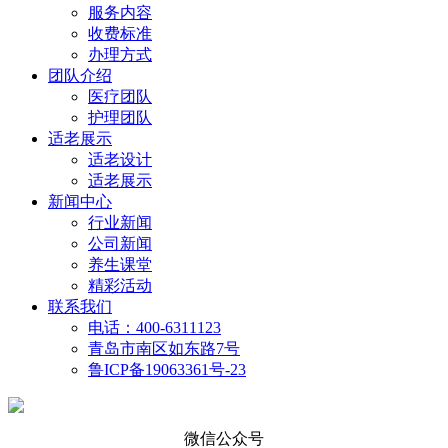
服务内容
收费标准
办理方式
团队介绍
医疗团队
护理团队
适老展示
适老设计
适老展示
新闻中心
行业新闻
公司新闻
养生课堂
精彩活动
联系我们
电话：400-6311123
青岛市南区如东路7号
鲁ICP备19063361号-23
微信公众号