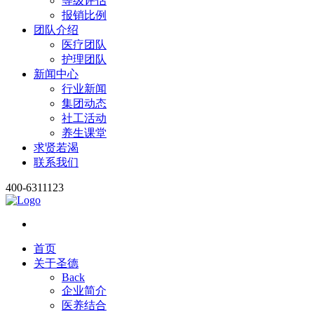
等级评估
报销比例
团队介绍
医疗团队
护理团队
新闻中心
行业新闻
集团动态
社工活动
养生课堂
求贤若渴
联系我们
400-6311123
首页
关于圣德
Back
企业简介
医养结合