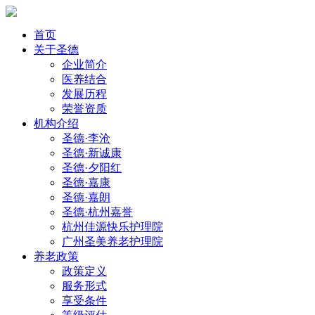
首页
关于圣德
企业简介
医养结合
发展历程
荣誉资质
机构介绍
圣德·李沧
圣德·新诚康
圣德·夕阳红
圣德·嘉康
圣德·嘉朗
圣德·杭州嘉誉
杭州佳源快乐护理院
广州圣美养老护理院
养老政策
政策定义
服务形式
享受条件