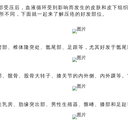
受压后，血液循环受到影响而发生的皮肤和皮下组织
所不同，下面就一起来了解压疮的好发部位。
肘部、椎体隆突处、骶尾部、足跟等，尤其好发于骶尾
部、髋骨、股骨大转子、膝关节的内外侧、内外踝等。
性乳房、肋缘突出部、男性生殖器、髂嵴、膝部和足趾