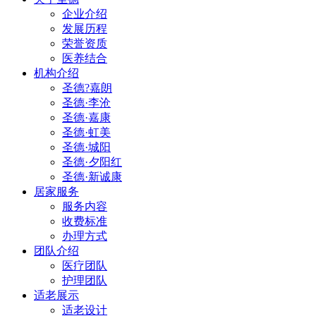
企业介绍
发展历程
荣誉资质
医养结合
机构介绍
圣德?嘉朗
圣德·李沧
圣德·嘉康
圣德·虹美
圣德·城阳
圣德·夕阳红
圣德·新诚康
居家服务
服务内容
收费标准
办理方式
团队介绍
医疗团队
护理团队
适老展示
适老设计