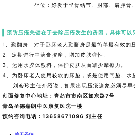
坐位：好发于坐骨结节、肘部、肩胛骨
预防压疮关键在于去除压疮发生的诱因，具体可以
1、勤翻身，对于卧床老人勤翻身是最简单最有效的
2、定期进行中药膏按摩，增加皮肤弹性。
3、运用水胶体敷料，保护皮肤从而减少摩擦力。
4、为卧床老人使用较软的床垫，或是使用气垫、水
刘会玲主任介绍说，如果出现压疮迹象必须尽早去
创面修复中心地址：青岛市市南区如东路7号
青岛圣德嘉朗中医康复医院一楼
预约咨询电话：13658671096 刘主任
关于圣德