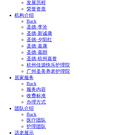
发展历程
荣誉资质
机构介绍
Back
圣德·李沧
圣德·新诚康
圣德·夕阳红
圣德·嘉康
圣德·嘉朗
圣德·杭州嘉誉
杭州佳源快乐护理院
广州圣美养老护理院
居家服务
Back
服务内容
收费标准
办理方式
团队介绍
Back
医疗团队
护理团队
适老展示