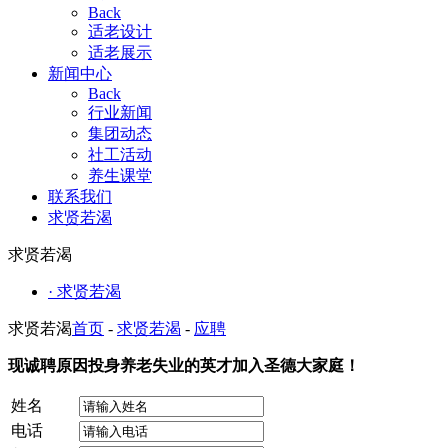
Back
适老设计
适老展示
新闻中心
Back
行业新闻
集团动态
社工活动
养生课堂
联系我们
求贤若渴
求贤若渴
· 求贤若渴
求贤若渴
首页
-
求贤若渴
-
应聘
现诚聘原因投身养老失业的英才加入圣德大家庭！
姓名
电话