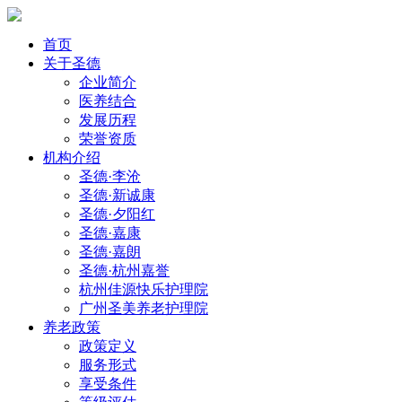
首页
关于圣德
企业简介
医养结合
发展历程
荣誉资质
机构介绍
圣德·李沧
圣德·新诚康
圣德·夕阳红
圣德·嘉康
圣德·嘉朗
圣德·杭州嘉誉
杭州佳源快乐护理院
广州圣美养老护理院
养老政策
政策定义
服务形式
享受条件