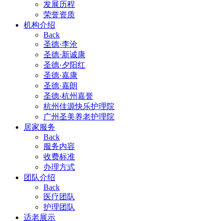
发展历程
荣誉资质
机构介绍
Back
圣德·李沧
圣德·新诚康
圣德·夕阳红
圣德·嘉康
圣德·嘉朗
圣德·杭州嘉誉
杭州佳源快乐护理院
广州圣美养老护理院
居家服务
Back
服务内容
收费标准
办理方式
团队介绍
Back
医疗团队
护理团队
适老展示