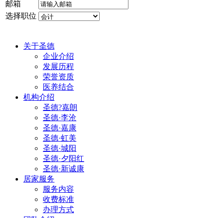
邮箱
选择职位
关于圣德
企业介绍
发展历程
荣誉资质
医养结合
机构介绍
圣德?嘉朗
圣德·李沧
圣德·嘉康
圣德·虹美
圣德·城阳
圣德·夕阳红
圣德·新诚康
居家服务
服务内容
收费标准
办理方式