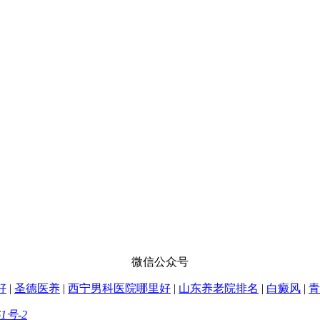
微信公众号
好
|
圣德医养
|
西宁男科医院哪里好
|
山东养老院排名
|
白癜风
|
青
61号-2