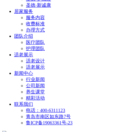
圣德·新诚康
居家服务
服务内容
收费标准
办理方式
团队介绍
医疗团队
护理团队
适老展示
适老设计
适老展示
新闻中心
行业新闻
公司新闻
养生课堂
精彩活动
联系我们
电话：400-6311123
青岛市南区如东路7号
鲁ICP备19063361号-23