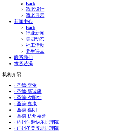
Back
适老设计
适老展示
新闻中心
Back
行业新闻
集团动态
社工活动
养生课堂
联系我们
求贤若渴
机构介绍
· 圣德·李沧
· 圣德·新诚康
· 圣德·夕阳红
· 圣德·嘉康
· 圣德·嘉朗
· 圣德·杭州嘉誉
· 杭州佳源快乐护理院
· 广州圣美养老护理院